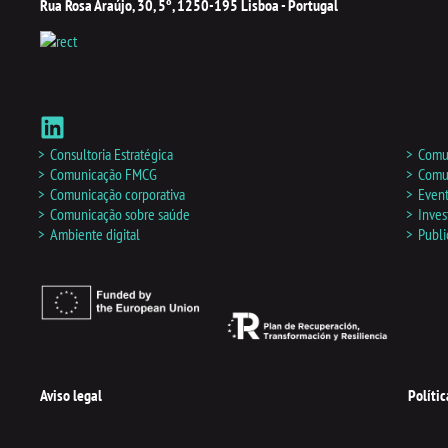
Rua Rosa Araújo, 30, 5º, 1250-195 Lisboa - Portugal
L
i
n
Consultoria Estratégica
Comun
k
Comunicação FMCG
Comun
Comunicação corporativa
Even
e
Comunicação sobre saúde
Inves
d
Ambiente digital
Publi
i
n
Aviso legal
Políti