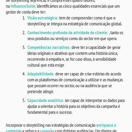
de storytelling seja eficaz e cumpra estes quatro fatores,
na
InfluenceSuite,
identificámos as cinco qualidades essenciais que um
gestor de conta deve ter:
Visão estratégica:
tem de compreender como é que o
storytelling se integra na estratégia de comunicação global.
Conhecimento profundo da atividade
do cliente:
, tanto os
seus produtos ou serviços como do sector em que opera.
Competências narrativas:
deve ter a capacidade de gerar
ideias originais e atrativas que contem uma história única,
recorrendo à empatia e, se for caso disso, à sensibilidade
cultural que esta exige
Adaptabilidade:
deve ser capaz de criar estórias de acordo
com as plataformas de comunicação a utilizar e as mudanças
que possam ocorrer no sector, ou na audiência que se
pretende atingir.
Capacidade analítica:
ser capaz de interpretar os dados para
ajudar a orientar a história para os objetivos da campanha é
fundamental para o sucesso.
Incorporar o storytelling nas estratégias de comunicação
enriquece o
conteúdo
e reforça a
conexão
com distintas audiências. Um diretor de