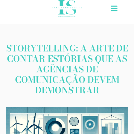
Saltar
para
o
conteúdo
STORYTELLING: A ARTE DE
CONTAR ESTÓRIAS QUE AS
AGÊNCIAS DE
COMUNICAÇÃO DEVEM
DEMONSTRAR