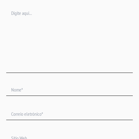
Digite
aqui...
Nome*
Correio
eletrónico*
Sítio