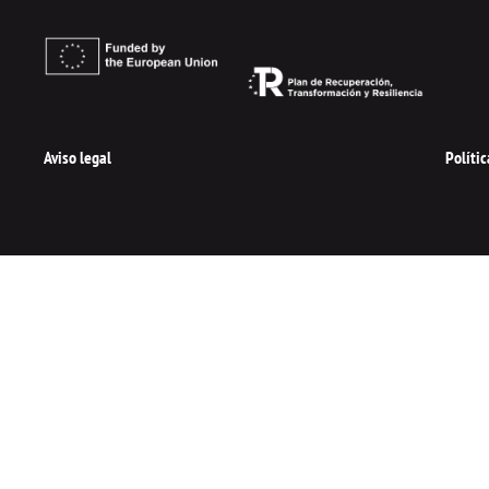
i
n
Aviso legal
Políti