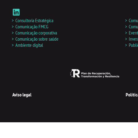
L
i
n
Consultoria Estratégica
Comun
k
Comunicação FMCG
Comun
Comunicação corporativa
Even
e
Comunicação sobre saúde
Inves
d
Ambiente digital
Publi
i
n
Aviso legal
Políti