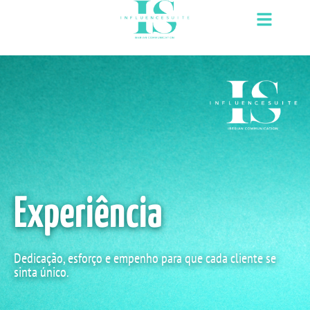
Saltar
para
o
conteúdo
Quem somos?
Experiência
Dedicação, esforço e empenho para que cada cliente se
sinta único.