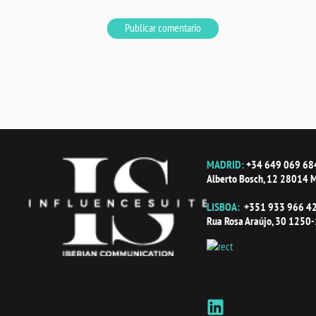
MADRID:
+34 649 069 68
Alberto Bosch, 12 28014 M
LISBOA:
+351 933 966 4
Rua Rosa Araújo, 30 1250-
L
i