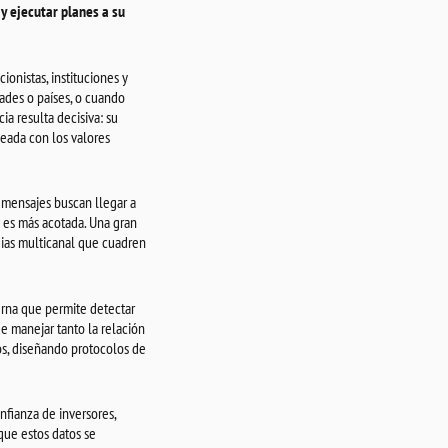
y ejecutar planes a su
onistas, instituciones y
ades o países, o cuando
a resulta decisiva: su
eada con los valores
 mensajes buscan llegar a
n es más acotada. Una gran
gias multicanal que cuadren
erna que permite detectar
e manejar tanto la relación
os, diseñando protocolos de
nfianza de inversores,
que estos datos se