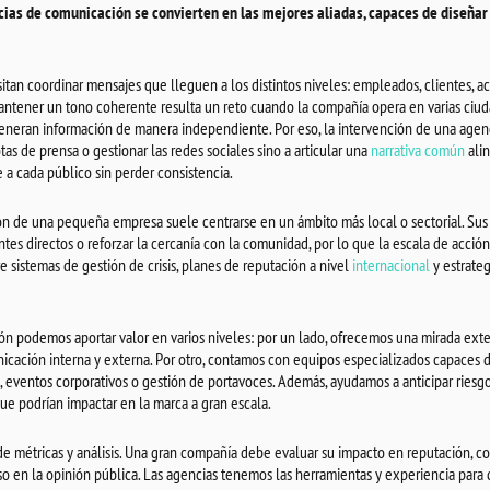
cias de comunicación se convierten en las mejores aliadas, capaces de diseñar 
an coordinar mensajes que lleguen a los distintos niveles: empleados, clientes, acci
ntener un tono coherente resulta un reto cuando la compañía opera en varias ciud
neran información de manera independiente. Por eso, la intervención de una agenci
otas de prensa o gestionar las redes sociales sino a articular una
narrativa común
alin
 a cada público sin perder consistencia.
ón de una pequeña empresa suele centrarse en un ámbito más local o sectorial. Sus
ntes directos o reforzar la cercanía con la comunidad, por lo que la escala de acció
 sistemas de gestión de crisis, planes de reputación a nivel
internacional
y estrate
n podemos aportar valor en varios niveles: por un lado, ofrecemos una mirada ext
icación interna y externa. Por otro, contamos con equipos especializados capaces d
eventos corporativos o gestión de portavoces. Además, ayudamos a anticipar riesg
ue podrían impactar en la marca a gran escala.
de métricas y análisis. Una gran compañía debe evaluar su impacto en reputación, co
so en la opinión pública. Las agencias tenemos las herramientas y experiencia para 