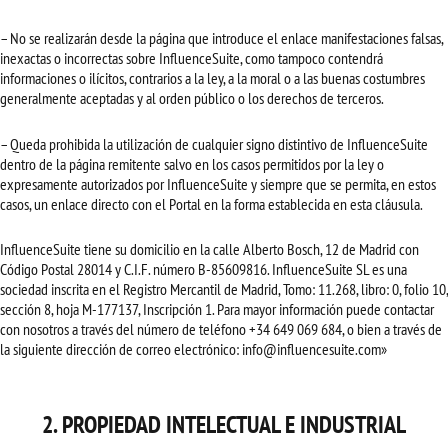
– No se realizarán desde la página que introduce el enlace manifestaciones falsas,
inexactas o incorrectas sobre InfluenceSuite, como tampoco contendrá
informaciones o ilícitos, contrarios a la ley, a la moral o a las buenas costumbres
generalmente aceptadas y al orden público o los derechos de terceros.
– Queda prohibida la utilización de cualquier signo distintivo de InfluenceSuite
dentro de la página remitente salvo en los casos permitidos por la ley o
expresamente autorizados por InfluenceSuite y siempre que se permita, en estos
casos, un enlace directo con el Portal en la forma establecida en esta cláusula.
InfluenceSuite tiene su domicilio en la calle Alberto Bosch, 12 de Madrid con
Código Postal 28014 y C.I.F. número B-85609816. InfluenceSuite SL es una
sociedad inscrita en el Registro Mercantil de Madrid, Tomo: 11.268, libro: 0, folio 10,
sección 8, hoja M-177137, Inscripción 1. Para mayor información puede contactar
con nosotros a través del número de teléfono +34 649 069 684, o bien a través de
la siguiente dirección de correo electrónico: info@influencesuite.com»
2. PROPIEDAD INTELECTUAL E INDUSTRIAL