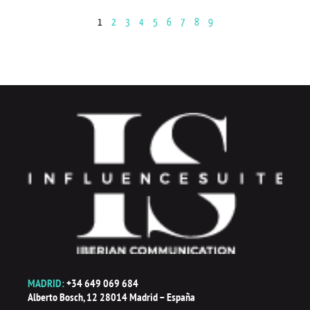
1
2
3
4
5
6
7
8
9
MADRID:
+34 649 069 684
Alberto Bosch, 12 28014 Madrid – España